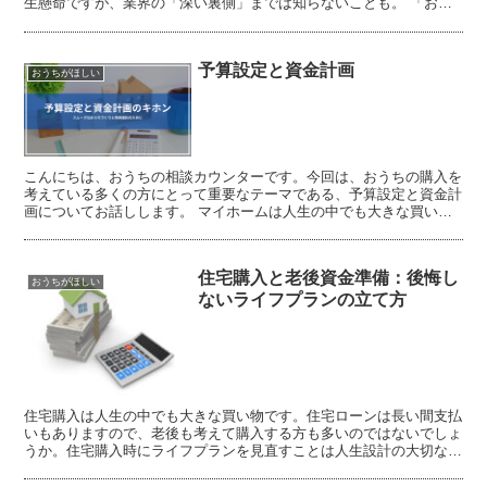
生懸命ですが、業界の「深い裏側」までは知らないことも。 「おう
ちの相談カウンター」の担当者は、住宅メーカーでエリア責任者や店
舗責任者を務め、数え切れないほどのお客様の家づくりに携わってき
た「家づくりのプロ中のプロ」です。
予算設定と資金計画
おうちがほしい
こんにちは、おうちの相談カウンターです。今回は、おうちの購入を
考えている多くの方にとって重要なテーマである、予算設定と資金計
画についてお話しします。 マイホームは人生の中でも大きな買い物
です。将来を見すえた資金計画を立て、予算をしっかりと設...
住宅購入と老後資金準備：後悔し
おうちがほしい
ないライフプランの立て方
住宅購入は人生の中でも大きな買い物です。住宅ローンは長い間支払
いもありますので、老後も考えて購入する方も多いのではないでしょ
うか。住宅購入時にライフプランを見直すことは人生設計の大切な一
歩となります。