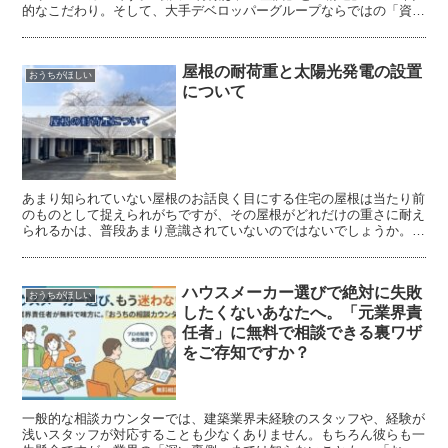
的なこだわり。そして、大手デベロッパーグループならではの「資産
価値の高い家づくり」です。
屋根の耐荷重と太陽光発電の設置
おうちがほしい
について
あまり知られていない屋根のお話良く目にする住宅の屋根は当たり前
のものとして捉えられがちですが、その屋根がどれだけの重さに耐え
られるかは、普段あまり意識されていないのではないでしょうか。住
宅を守っている屋根の耐荷重は、住宅の安全性と耐久性を左...
ハウスメーカー選びで絶対に失敗
おうちがほしい
したくないあなたへ。「元業界責
任者」に無料で相談できる裏ワザ
をご存知ですか？
一般的な相談カウンターでは、建築業界未経験のスタッフや、経験が
浅いスタッフが対応することも少なくありません。もちろん彼らも一