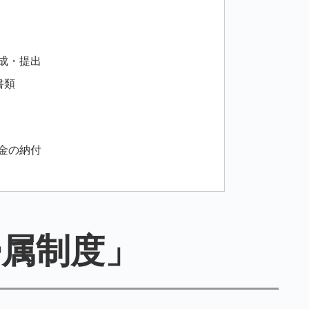
成・提出
書類
金の納付
帰属制度」