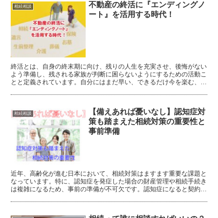
不動産の終活に『エンディングノ
相続相談
ート』を活用する時代！
終活とは、自身の終末期に向け、残りの人生を充実させ、後悔がない
よう準備し、残される家族が判断に困らないようにするための活動こ
とと定義されています。自分にはまだ早い、できるだけ今を楽む、亡
くなったときはその時でしょうがないと思われる方も居るかと思いま
す。しかし、60歳を超えると「そろそろ終活を始めなければ」と必
要性を感じる方も多いようです。 財産管理、住まいと身の回りの整
【備えあれば憂いなし】認知症対
理整頓、不動産の事、医療と介護の意思表明、墓の準備から相続ま
相続相談
で、終活は広範囲にわたります。そこでお勧めなのが、エンディング
策も踏まえた相続対策の重要性と
ノートを活用する事です。
事前準備
近年、高齢化が進む日本において、相続対策はますます重要な課題と
なっています。特に、認知症を発症した場合の財産管理や相続手続き
は複雑になるため、事前の準備が不可欠です。認知症になると契約行
為が出来なくなり、口座も凍結される可能性があります。