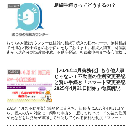
相続手続きってどうするの？
相続相談
おうちの相続カウンターは複雑な相続手続きの初めの一歩、無料相談
で円滑な相続手続きのお手伝いをしております。相続人調査、財産調
査から遺産分割協議書作成、不動産登記、相続税申告まで安心価格の
士業連携サービスでお客様の時間とお金の無駄を省きます。
【2026年4月義務化】もう他人事
相続相談
じゃない！不動産の住所変更登記
と賢い手続き「スマート変更登記
2025年4月21日開始」徹底解説
2026年4月の不動産登記義務化に先立ち、法務省は2025年4月21日か
ら、個人の方を対象に、簡単な申出を一度しておけば、その後の住所
変更などを法務局が確認して登記してくれる便利な制度「スマート変
更登記」を開始します。徹底解説