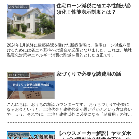
住宅ローン減税に省エネ性能が必
おうちがほしい
須化！性能表示制度とは？
2024年1月以降に建築確認を受けた新築住宅は、住宅ローン減税を受
けるためには省エネ基準への適合が必須となりました。これは、地球
温暖化対策やエネルギー消費の削減を目的とした改正です。
家づくりで必要な諸費用の話
おうちがほしい
こんにちは、おうちの相談カウンターです。 おうちづくりで必要に
なるお金というと、土地代金と建物代金が思い浮かぶという方は多い
でしょう。それでは、土地と建物以外に必要になる「諸費用」の詳細
はどれくらい知られているでしょうか。 この記事では、お...
【ハウスメーカー解説】ヤマダホ
おうちがほしい